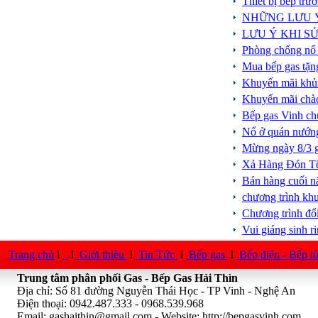
Thiết bị bếp tr
NHỮNG LƯU Ý
LƯU Ý KHI S
Phòng chống nổ 
Mua bếp gas tặng
Khuyến mãi khủn
Khuyến mãi chào
Bếp gas Vinh ch
Nổ ở quán nướng
Mừng ngày 8/3 g
Xả Hàng Đón Tết
Bán hàng cuối n
chương trình kh
Chương trình đổi
Vui giáng sinh r
Trang chủ
l
l
Giới thiệu
l
Tin Tức
l
Bếp gas
l
Bếp điện - Bếp t
Trung tâm phân phối Gas - Bếp Gas Hải Thìn
Địa chỉ: Số 81 đường Nguyễn Thái Học - TP Vinh - Nghệ An
Điện thoại: 0942.487.333 - 0968.539.968
Email:
gashaithin@gmail.com
- Website: http://bepgasvinh.com