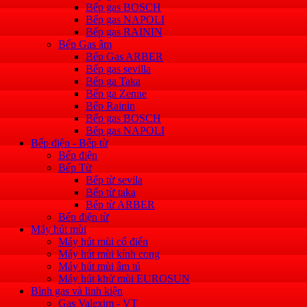
Bếp gas BOSCH
Bếp gas NAPOLI
Bếp gas RAININ
Bếp Gas âm
Bếp Gas ARBER
Bếp gas sevilla
Bếp ga Taka
Bếp ga Zenne
Bếp Rainin
Bếp gas BOSCH
Bếp gas NAPOLI
Bếp điện - Bếp từ
Bếp điện
Bếp Từ
Bếp từ sevila
Bếp từ taka
Bếp từ ARBER
Bếp điện từ
Máy hút mùi
Máy hút mùi cổ điển
Máy hút mùi kính cong
Máy hút mùi âm tủ
Máy hút khử mùi EUROSUN
Bình gas và linh kiện
Gas Valexim - VT