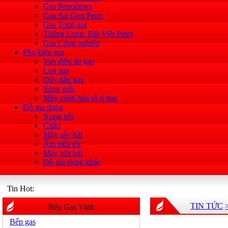
Gas Petrolimex
Gas Sai Gon Petro
Gas Total gas
Thăng Long, Đất Việt Petro
Gas Công nghiệp
Phụ kiện gas
Van điều áp gas
Lon gas
Dây dẫn gas
Súng mồi
Máy cảnh báo rò rỉ gas
Đồ gia dụng
Xong nồi
Chảo
Máy sấy bát
Ấm siêu tốc
Máy rửa bát
Đồ gia dụng khác
Tin Hot:
TIN TỨC
Bếp Gas Vinh
Bếp gas