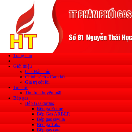
Trang chủ
Giới thiệu
Gas Hải Thìn
Chính sách - Cam kết
Giá trị cốt lõi
Tin Tức
Tin tức khuyến mãi
Bếp gas
Bếp Gas dương
Bếp ga Zenne
Bếp Gas ARBER
Bếp gas sevilla
Bếp ga Taka
Bếp gas cata