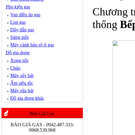
Phụ kiện gas
Chương tr
Van điều áp gas
thống
Bếp
Lon gas
Dây dẫn gas
Súng mồi
Máy cảnh báo rò rỉ gas
Đồ gia dụng
Xong nồi
Chảo
Máy sấy bát
Ấm siêu tốc
Máy rửa bát
Đồ gia dụng khác
Báo Giá Gas
BÁO GIÁ GAS - 0942.487.333-
0968.539.968