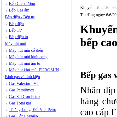
Bếp Gas dương
Khuyến mãi chào hè c
Bếp Gas âm
Tin đăng ngày: 6/6/2
Bếp điện - Bếp từ
Bếp điện
Khuyến
Bếp Từ
Bếp điện từ
bếp ca
Máy hút mùi
Máy hút mùi cổ điển
Máy hút mùi kính cong
Máy hút mùi âm tủ
Máy hút khử mùi EUROSUN
Bếp gas 
Bình gas và linh kiện
Gas Valexim - VT
Nhân dịp
Gas Petrolimex
Gas Sai Gon Petro
hàng chư
Gas Total gas
cao cấp 
Thăng Long, Đất Việt Petro
Gas Công nghiệp