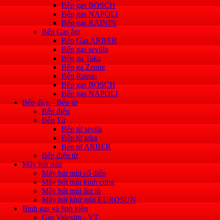
Bếp gas BOSCH
Bếp gas NAPOLI
Bếp gas RAININ
Bếp Gas âm
Bếp Gas ARBER
Bếp gas sevilla
Bếp ga Taka
Bếp ga Zenne
Bếp Rainin
Bếp gas BOSCH
Bếp gas NAPOLI
Bếp điện - Bếp từ
Bếp điện
Bếp Từ
Bếp từ sevila
Bếp từ taka
Bếp từ ARBER
Bếp điện từ
Máy hút mùi
Máy hút mùi cổ điển
Máy hút mùi kính cong
Máy hút mùi âm tủ
Máy hút khử mùi EUROSUN
Bình gas và linh kiện
Gas Valexim - VT