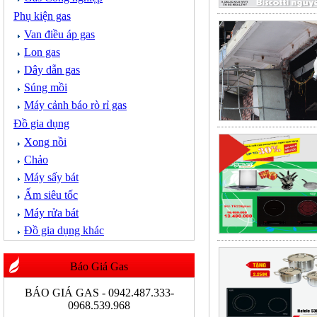
Phụ kiện gas
Van điều áp gas
Lon gas
Dây dẫn gas
Súng mồi
Máy cảnh báo rò rỉ gas
Đồ gia dụng
Xong nồi
Chảo
Máy sấy bát
Ấm siêu tốc
Máy rửa bát
Đồ gia dụng khác
Báo Giá Gas
BÁO GIÁ GAS - 0942.487.333-
0968.539.968