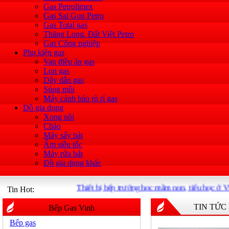
Gas Petrolimex
Gas Sai Gon Petro
Gas Total gas
Thăng Long, Đất Việt Petro
Gas Công nghiệp
Phụ kiện gas
Van điều áp gas
Lon gas
Dây dẫn gas
Súng mồi
Máy cảnh báo rò rỉ gas
Đồ gia dụng
Xong nồi
Chảo
Máy sấy bát
Ấm siêu tốc
Máy rửa bát
Đồ gia dụng khác
Thiết bị bếp trường học mầm non, tiểu học ở Vi
Tin Hot:
TIN TỨC
Bếp Gas Vinh
Bếp gas