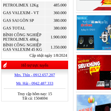
PETROLIMEX 12Kg
485.000
GAS VALEXIM - VT
360.000
GAS SAI GÒN SP
380.000
GAS TOTAL
380.000
BÌNH CÔNG NGHIỆP
1.900.000
PETROLIMEX 48Kg
BÌNH CÔNG NGHIỆP
1.350.000
GAS VALEXIM 45 KG
Cập nhật ngày 1/8/2024
Hỗ trợ trực tuyến
Mrs. Thìn - 0912.657.207
Mr. Hải - 0942.487.333
Truy cập hôm nay:
15
Tất cả:
1504694