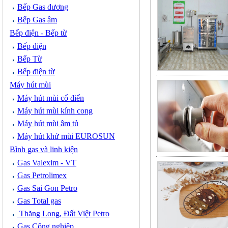
Bếp Gas dương
Bếp Gas âm
Bếp điện - Bếp từ
Bếp điện
Bếp Từ
Bếp điện từ
Máy hút mùi
Máy hút mùi cổ điển
Máy hút mùi kính cong
Máy hút mùi âm tủ
Máy hút khử mùi EUROSUN
Bình gas và linh kiện
Gas Valexim - VT
Gas Petrolimex
Gas Sai Gon Petro
Gas Total gas
Thăng Long, Đất Việt Petro
Gas Công nghiệp