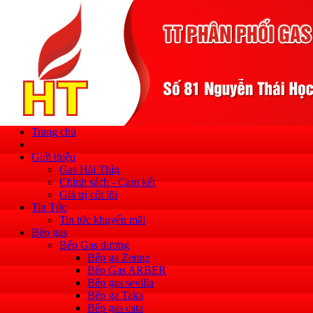
Trang chủ
Giới thiệu
Gas Hải Thìn
Chính sách - Cam kết
Giá trị cốt lõi
Tin Tức
Tin tức khuyến mãi
Bếp gas
Bếp Gas dương
Bếp ga Zenne
Bếp Gas ARBER
Bếp gas sevilla
Bếp ga Taka
Bếp gas cata