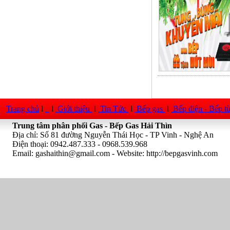
Trang chủ
l
l
Giới thiệu
l
Tin Tức
l
Bếp gas
l
Bếp điện - Bếp t
Trung tâm phân phối Gas - Bếp Gas Hải Thìn
Địa chỉ: Số 81 đường Nguyễn Thái Học - TP Vinh - Nghệ An
Điện thoại: 0942.487.333 - 0968.539.968
Email:
gashaithin@gmail.com
- Website: http://bepgasvinh.com