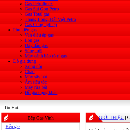
Gas Petrolimex
Gas Sai Gon Petro
Gas Total gas
Thăng Long, Đất Việt Petro
Gas Công nghiệp
Phụ kiện gas
Van điều áp gas
Lon gas
Dây dẫn gas
Súng mồi
Máy cảnh báo rò rỉ gas
Đồ gia dụng
Xong nồi
Chảo
Máy sấy bát
Ấm siêu tốc
Máy rửa bát
Đồ gia dụng khác
Tin Hot:
GIỚI THIỆU
| 
Bếp Gas Vinh
Bếp gas