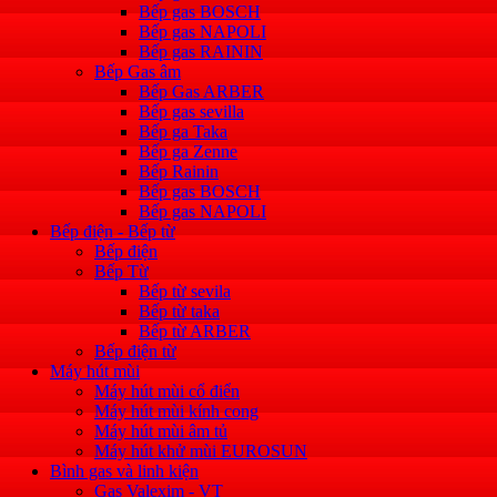
Bếp gas BOSCH
Bếp gas NAPOLI
Bếp gas RAININ
Bếp Gas âm
Bếp Gas ARBER
Bếp gas sevilla
Bếp ga Taka
Bếp ga Zenne
Bếp Rainin
Bếp gas BOSCH
Bếp gas NAPOLI
Bếp điện - Bếp từ
Bếp điện
Bếp Từ
Bếp từ sevila
Bếp từ taka
Bếp từ ARBER
Bếp điện từ
Máy hút mùi
Máy hút mùi cổ điển
Máy hút mùi kính cong
Máy hút mùi âm tủ
Máy hút khử mùi EUROSUN
Bình gas và linh kiện
Gas Valexim - VT