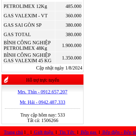
PETROLIMEX 12Kg
485.000
GAS VALEXIM - VT
360.000
GAS SAI GÒN SP
380.000
GAS TOTAL
380.000
BÌNH CÔNG NGHIỆP
1.900.000
PETROLIMEX 48Kg
BÌNH CÔNG NGHIỆP
1.350.000
GAS VALEXIM 45 KG
Cập nhật ngày 1/8/2024
Hỗ trợ trực tuyến
Mrs. Thìn - 0912.657.207
Mr. Hải - 0942.487.333
Truy cập hôm nay:
533
Tất cả:
1506266
Trang chủ
l
l
Giới thiệu
l
Tin Tức
l
Bếp gas
l
Bếp điện - Bếp t