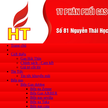
Trang chủ
Giới thiệu
Gas Hải Thìn
Chính sách - Cam kết
Giá trị cốt lõi
Tin Tức
Tin tức khuyến mãi
Bếp gas
Bếp Gas dương
Bếp ga Zenne
Bếp Gas ARBER
Bếp gas sevilla
Bếp ga Taka
Bếp gas cata