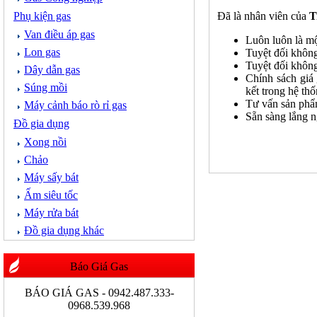
Phụ kiện gas
Đã là nhân viên của
T
Van điều áp gas
Luôn luôn là mộ
Lon gas
Tuyệt đối không
Tuyệt đối không
Dây dẫn gas
Chính sách giá
Súng mồi
kết trong hệ th
Tư vấn sản phẩm
Máy cảnh báo rò rỉ gas
Sẵn sàng lắng n
Đồ gia dụng
Xong nồi
Chảo
Máy sấy bát
Ấm siêu tốc
Máy rửa bát
Đồ gia dụng khác
Báo Giá Gas
BÁO GIÁ GAS - 0942.487.333-
0968.539.968