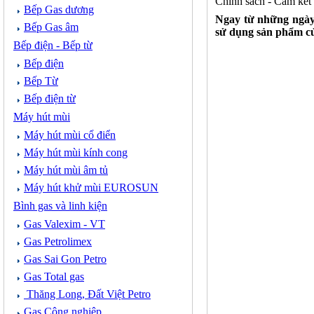
Chính sách - Cam kết
Bếp Gas dương
Ngay từ những ngày
Bếp Gas âm
sử dụng sản phẩm c
Bếp điện - Bếp từ
Bếp điện
Bếp Từ
Bếp điện từ
Máy hút mùi
Máy hút mùi cổ điển
Máy hút mùi kính cong
Máy hút mùi âm tủ
Máy hút khử mùi EUROSUN
Bình gas và linh kiện
Gas Valexim - VT
Gas Petrolimex
Gas Sai Gon Petro
Gas Total gas
Thăng Long, Đất Việt Petro
Gas Công nghiệp