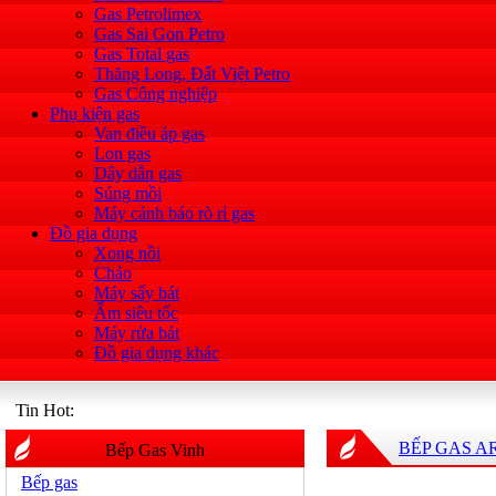
Gas Petrolimex
Gas Sai Gon Petro
Gas Total gas
Thăng Long, Đất Việt Petro
Gas Công nghiệp
Phụ kiện gas
Van điều áp gas
Lon gas
Dây dẫn gas
Súng mồi
Máy cảnh báo rò rỉ gas
Đồ gia dụng
Xong nồi
Chảo
Máy sấy bát
Ấm siêu tốc
Máy rửa bát
Đồ gia dụng khác
Tin Hot:
BẾP GAS A
Bếp Gas Vinh
Bếp gas