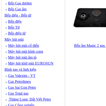
Bếp Gas dương
Bếp Gas âm
Bếp điện - Bếp từ
Bếp điện
Bếp Từ
Bếp điện từ
Máy hút mùi
Máy hút mùi cổ điển
Bếp âm Magic 2 gas 
Máy hút mùi kính cong
Máy hút mùi âm tủ
Máy hút khử mùi EUROSUN
Bình gas và linh kiện
Gas Valexim - VT
Gas Petrolimex
Gas Sai Gon Petro
Gas Total gas
Thăng Long, Đất Việt Petro
Gas Công nghiệp