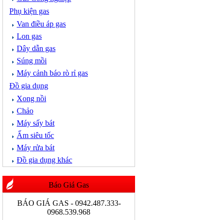
Phụ kiện gas
Van điều áp gas
Lon gas
Dây dẫn gas
Súng mồi
Máy cảnh báo rò rỉ gas
Đồ gia dụng
Xong nồi
Chảo
Máy sấy bát
Ấm siêu tốc
Máy rửa bát
Đồ gia dụng khác
Báo Giá Gas
BÁO GIÁ GAS - 0942.487.333-
0968.539.968