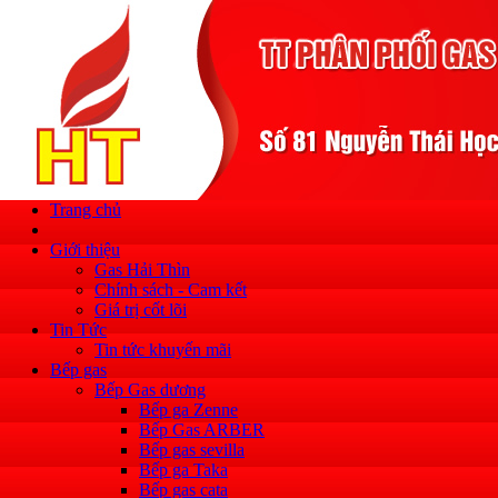
Trang chủ
Giới thiệu
Gas Hải Thìn
Chính sách - Cam kết
Giá trị cốt lõi
Tin Tức
Tin tức khuyến mãi
Bếp gas
Bếp Gas dương
Bếp ga Zenne
Bếp Gas ARBER
Bếp gas sevilla
Bếp ga Taka
Bếp gas cata