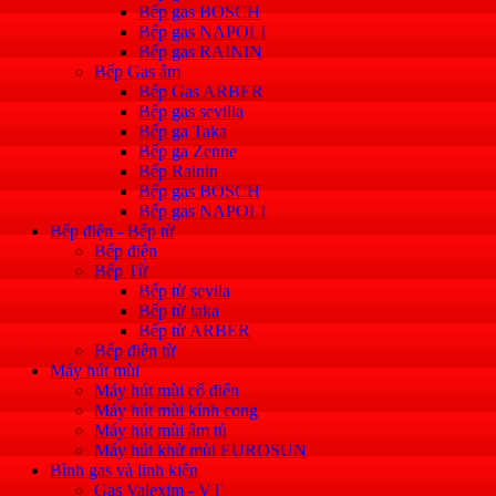
Bếp gas BOSCH
Bếp gas NAPOLI
Bếp gas RAININ
Bếp Gas âm
Bếp Gas ARBER
Bếp gas sevilla
Bếp ga Taka
Bếp ga Zenne
Bếp Rainin
Bếp gas BOSCH
Bếp gas NAPOLI
Bếp điện - Bếp từ
Bếp điện
Bếp Từ
Bếp từ sevila
Bếp từ taka
Bếp từ ARBER
Bếp điện từ
Máy hút mùi
Máy hút mùi cổ điển
Máy hút mùi kính cong
Máy hút mùi âm tủ
Máy hút khử mùi EUROSUN
Bình gas và linh kiện
Gas Valexim - VT