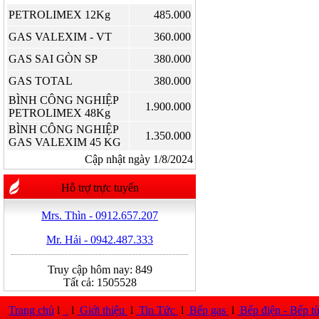
PETROLIMEX 12Kg
485.000
GAS VALEXIM - VT
360.000
GAS SAI GÒN SP
380.000
GAS TOTAL
380.000
BÌNH CÔNG NGHIỆP
1.900.000
PETROLIMEX 48Kg
BÌNH CÔNG NGHIỆP
1.350.000
GAS VALEXIM 45 KG
Cập nhật ngày 1/8/2024
Hỗ trợ trực tuyến
Mrs. Thìn - 0912.657.207
Mr. Hải - 0942.487.333
Truy cập hôm nay:
849
Tất cả:
1505528
Trang chủ
l
l
Giới thiệu
l
Tin Tức
l
Bếp gas
l
Bếp điện - Bếp t