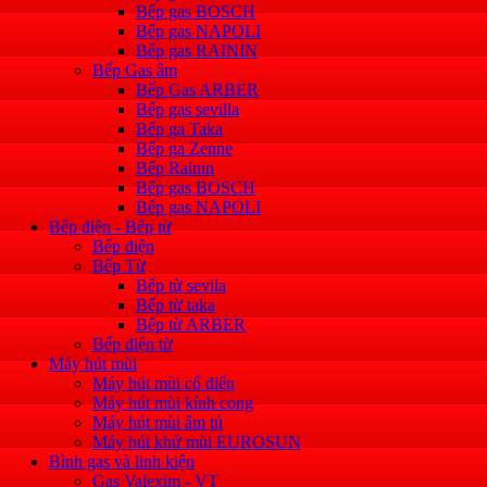
Bếp gas BOSCH
Bếp gas NAPOLI
Bếp gas RAININ
Bếp Gas âm
Bếp Gas ARBER
Bếp gas sevilla
Bếp ga Taka
Bếp ga Zenne
Bếp Rainin
Bếp gas BOSCH
Bếp gas NAPOLI
Bếp điện - Bếp từ
Bếp điện
Bếp Từ
Bếp từ sevila
Bếp từ taka
Bếp từ ARBER
Bếp điện từ
Máy hút mùi
Máy hút mùi cổ điển
Máy hút mùi kính cong
Máy hút mùi âm tủ
Máy hút khử mùi EUROSUN
Bình gas và linh kiện
Gas Valexim - VT