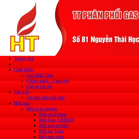
Trang chủ
Giới thiệu
Gas Hải Thìn
Chính sách - Cam kết
Giá trị cốt lõi
Tin Tức
Tin tức khuyến mãi
Bếp gas
Bếp Gas dương
Bếp ga Zenne
Bếp Gas ARBER
Bếp gas sevilla
Bếp ga Taka
Bếp gas cata