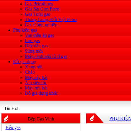
Gas Petrolimex
Gas Sai Gon Petro
Gas Total gas
Thăng Long, Đất Việt Petro
Gas Công nghiệp
Phụ kiện gas
Van điều áp gas
Lon gas
Dây dẫn gas
Súng mồi
Máy cảnh báo rò rỉ gas
Đồ gia dụng
Xong nồi
Chảo
Máy sấy bát
Ấm siêu tốc
Máy rửa bát
Đồ gia dụng khác
Tin Hot:
PHỤ KIỆ
Bếp Gas Vinh
Bếp gas