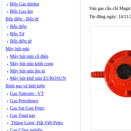
Bếp Gas dương
Van gas cầu chì Magic
Bếp Gas âm
Tin đăng ngày: 14/11
Bếp điện - Bếp từ
Bếp điện
Bếp Từ
Bếp điện từ
Máy hút mùi
Máy hút mùi cổ điển
Máy hút mùi kính cong
Máy hút mùi âm tủ
Máy hút khử mùi EUROSUN
Bình gas và linh kiện
Gas Valexim - VT
Gas Petrolimex
Gas Sai Gon Petro
Gas Total gas
Thăng Long, Đất Việt Petro
Gas Công nghiệp