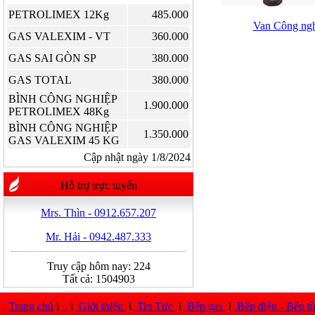
PETROLIMEX 12Kg
485.000
Van Công ng
GAS VALEXIM - VT
360.000
GAS SAI GÒN SP
380.000
GAS TOTAL
380.000
BÌNH CÔNG NGHIỆP
1.900.000
PETROLIMEX 48Kg
BÌNH CÔNG NGHIỆP
1.350.000
GAS VALEXIM 45 KG
Cập nhật ngày 1/8/2024
Hỗ trợ trực tuyến
Mrs. Thìn - 0912.657.207
Mr. Hải - 0942.487.333
Truy cập hôm nay:
224
Tất cả:
1504903
Trang chủ
l
l
Giới thiệu
l
Tin Tức
l
Bếp gas
l
Bếp điện - Bếp t